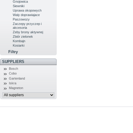
Gnojowica
Siewniki
Uprawa okopowych
Waly doprawiajace
Paszowozy
Zaczepy przyczep i
akcesoria
Zeby brony aktywnej
Zbiór zielonek
Kombajn
Kosiarki
Filtry
SUPPLIERS
Bosch
Cobo
Gartenland
Iskra
Magneton