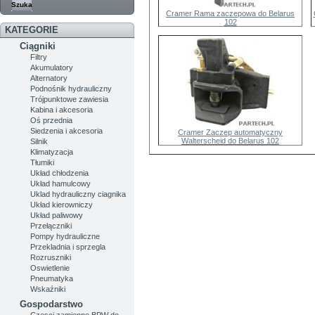
Cramer Rama zaczepowa do Belarus
102
KATEGORIE
Ciągniki
Filtry
Akumulatory
Alternatory
Podnośnik hydrauliczny
Trójpunktowe zawiesia
Kabina i akcesoria
Oś przednia
Siedzenia i akcesoria
Cramer Zaczep automatyczny
Walterscheid do Belarus 102
Silnik
Klimatyzacja
Tłumiki
Układ chłodzenia
Układ hamulcowy
Uklad hydrauliczny ciagnika
Układ kierowniczy
Układ paliwowy
Przełączniki
Pompy hydrauliczne
Przekladnia i sprzegla
Rozruszniki
Oswietlenie
Pneumatyka
Wskaźniki
Gospodarstwo
Czesci zamienne BPW do