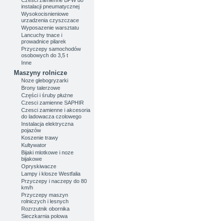
instalacji pneumatycznej
Wysokocisnieniowe
urzadzenia czyszczace
Wyposazenie warsztatu
Lancuchy tnace i
prowadnice pilarek
Przyczepy samochodów
osobowych do 3,5 t
Inne
Maszyny rolnicze
Noze glebogryzarki
Brony talerzowe
Części i śruby płużne
Czesci zamienne SAPHIR
Czesci zamienne i akcesoria
do ladowacza czolowego
Instalacja elektryczna
pojazów
Koszenie trawy
Kultywator
Bijaki mlotkowe i noze
bijakowe
Opryskiwacze
Lampy i klosze Westfalia
Przyczepy i naczepy do 80
km/h
Przyczepy maszyn
rolniczych i lesnych
Rozrzutnik obornika
Sieczkarnia polowa