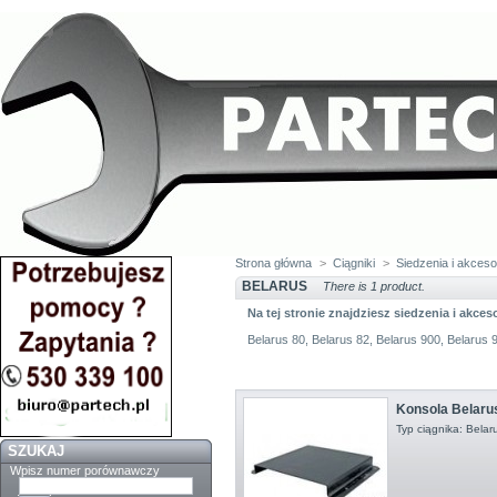
Strona główna
>
Ciągniki
>
Siedzenia i akceso
BELARUS
There is 1 product.
Na tej stronie znajdziesz siedzenia i akces
Belarus 80, Belarus 82, Belarus 900, Belarus 
Konsola Belaru
Typ ciągnika: Belar
SZUKAJ
Wpisz numer porównawczy