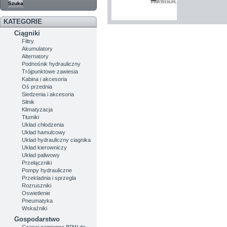
KATEGORIE
Ciągniki
Filtry
Akumulatory
Alternatory
Podnośnik hydrauliczny
Trójpunktowe zawiesia
Kabina i akcesoria
Oś przednia
Siedzenia i akcesoria
Silnik
Klimatyzacja
Tłumiki
Układ chłodzenia
Układ hamulcowy
Uklad hydrauliczny ciagnika
Układ kierowniczy
Układ paliwowy
Przełączniki
Pompy hydrauliczne
Przekladnia i sprzegla
Rozruszniki
Oswietlenie
Pneumatyka
Wskaźniki
Gospodarstwo
Czesci zamienne BPW do