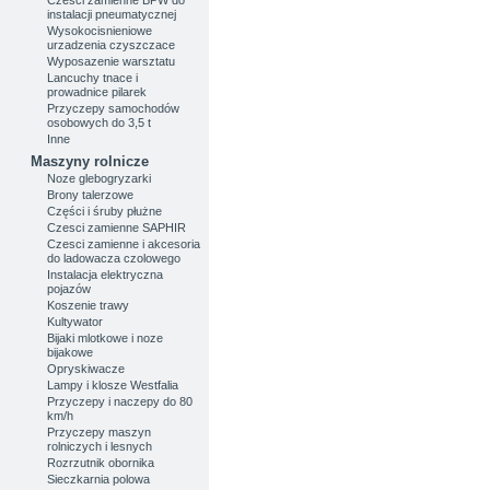
instalacji pneumatycznej
Wysokocisnieniowe
urzadzenia czyszczace
Wyposazenie warsztatu
Lancuchy tnace i
prowadnice pilarek
Przyczepy samochodów
osobowych do 3,5 t
Inne
Maszyny rolnicze
Noze glebogryzarki
Brony talerzowe
Części i śruby płużne
Czesci zamienne SAPHIR
Czesci zamienne i akcesoria
do ladowacza czolowego
Instalacja elektryczna
pojazów
Koszenie trawy
Kultywator
Bijaki mlotkowe i noze
bijakowe
Opryskiwacze
Lampy i klosze Westfalia
Przyczepy i naczepy do 80
km/h
Przyczepy maszyn
rolniczych i lesnych
Rozrzutnik obornika
Sieczkarnia polowa