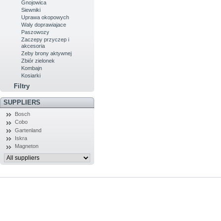
Gnojowica
Siewniki
Uprawa okopowych
Waly doprawiajace
Paszowozy
Zaczepy przyczep i
akcesoria
Zeby brony aktywnej
Zbiór zielonek
Kombajn
Kosiarki
Filtry
SUPPLIERS
Bosch
Cobo
Gartenland
Iskra
Magneton