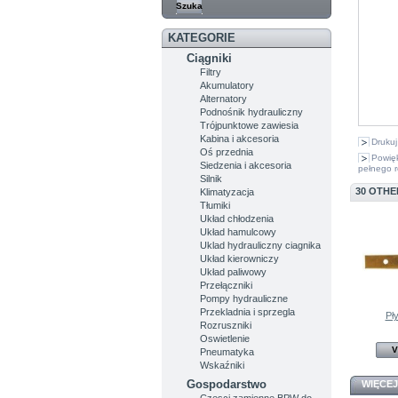
KATEGORIE
Ciągniki
Filtry
Akumulatory
Alternatory
Podnośnik hydrauliczny
Trójpunktowe zawiesia
Kabina i akcesoria
Drukuj
Oś przednia
Powię
Siedzenia i akcesoria
pełnego r
Silnik
30 OTHE
Klimatyzacja
Tłumiki
Układ chłodzenia
Układ hamulcowy
Uklad hydrauliczny ciagnika
Układ kierowniczy
Układ paliwowy
Przełączniki
Pompy hydrauliczne
Przekladnia i sprzegla
Pły
Rozruszniki
Oswietlenie
V
Pneumatyka
Wskaźniki
Gospodarstwo
WIĘCEJ
Czesci zamienne BPW do