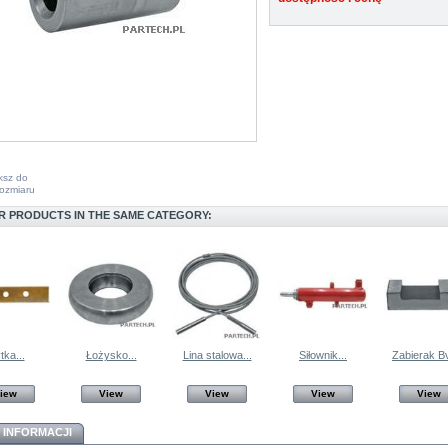
ksz do
ozmiaru
R PRODUCTS IN THE SAME CATEGORY:
tka...
Łożysko...
Lina stalowa...
Siłownik...
Zabierak Bv
iew
View
View
View
View
 INFORMACJI