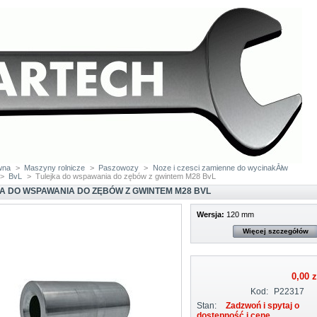
wna
>
Maszyny rolnicze
>
Paszowozy
>
Noze i czesci zamienne do wycinakĂłw
>
BvL
>
Tulejka do wspawania do zębów z gwintem M28 BvL
A DO WSPAWANIA DO ZĘBÓW Z GWINTEM M28 BVL
Wersja:
120 mm
Więcej szczegółów
0,00 z
Kod:
P22317
Stan:
Zadzwoń i spytaj o
dostępność i cenę