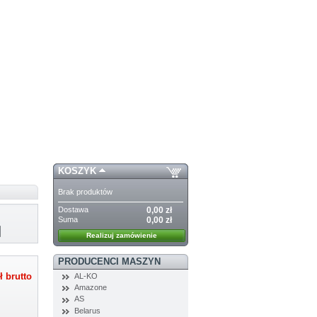
KOSZYK
Brak produktów
Dostawa
0,00 zł
Suma
0,00 zł
Realizuj zamówienie
PRODUCENCI MASZYN
AL-KO
ł
brutto
Amazone
AS
Belarus