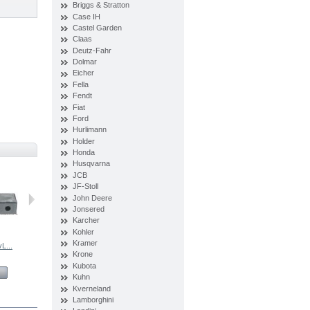
Briggs & Stratton
Case IH
Castel Garden
Claas
Deutz-Fahr
Dolmar
Eicher
Fella
Fendt
Fiat
Ford
Hurlimann
Holder
Honda
Husqvarna
JCB
JF-Stoll
John Deere
Jonsered
Karcher
Kohler
Kramer
L...
Ramię...
Przegub BvL...
Ząb kątowy...
Sprężyna...
Krone
Kubota
View
View
View
View
Kuhn
Kverneland
Lamborghini