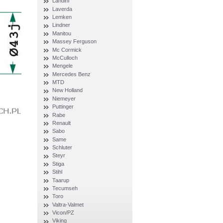
Landini
Laverda
Lemken
Lindner
Manitou
Massey Ferguson
Mc Cormick
McCulloch
Mengele
Mercedes Benz
MTD
New Holland
Niemeyer
Puttinger
Rabe
Renault
Sabo
Same
Schluter
Steyr
Stiga
Stihl
Taarup
Tecumseh
Toro
Valtra-Valmet
Vicon/PZ
Viking