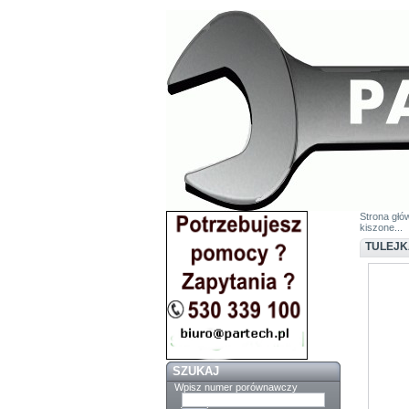
Strona głó
kiszone...
TULEJK
SZUKAJ
Wpisz numer porównawczy