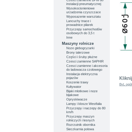
instalacji pneumatycznej
Wysokocisnieniowe
urzadzenia czyszczace
Wyposazenie warsztatu
Lancuchy tnace i
prowadnice pilarek
Przyczepy samochodów
osobowych do 3,5 t
Inne
Maszyny rolnicze
Noze glebogryzarki
Brony talerzowe
Części i śruby płużne
Czesci zamienne SAPHIR
Czesci zamienne i akcesoria
do ladowacza czolowego
Instalacja elektryczna
Klikni
pojazów
Koszenie trawy
BvL ogól
Kultywator
Bijaki mlotkowe i noze
bijakowe
Opryskiwacze
Lampy i klosze Westfalia
Przyczepy i naczepy do 80
km/h
Przyczepy maszyn
rolniczych i lesnych
Rozrzutnik obornika
Sieczkarnia polowa