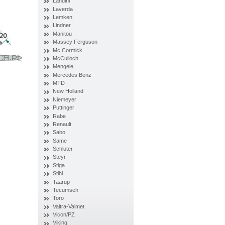
Landini
Laverda
Lemken
Lindner
Manitou
Massey Ferguson
Mc Cormick
McCulloch
Mengele
Mercedes Benz
MTD
New Holland
Niemeyer
Puttinger
Rabe
Renault
Sabo
Same
Schluter
Steyr
Stiga
Stihl
Taarup
Tecumseh
Toro
Valtra-Valmet
Vicon/PZ
Viking