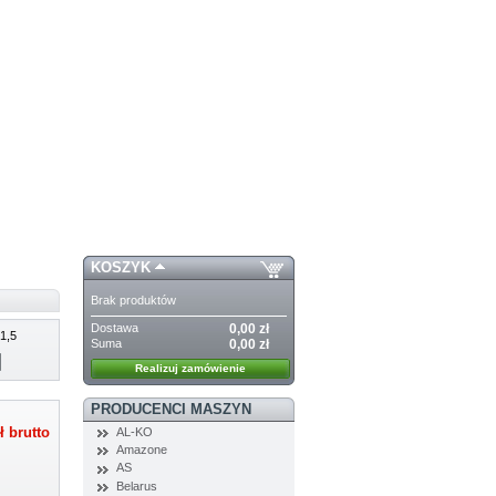
KOSZYK
Brak produktów
Dostawa
0,00 zł
1,5
Suma
0,00 zł
Realizuj zamówienie
PRODUCENCI MASZYN
AL-KO
ł
brutto
Amazone
AS
Belarus