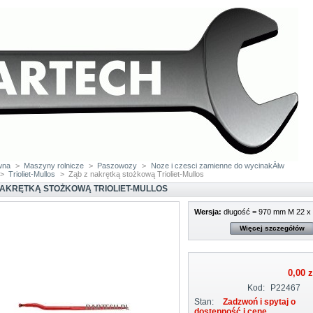
wna
>
Maszyny rolnicze
>
Paszowozy
>
Noze i czesci zamienne do wycinakĂłw
>
Trioliet-Mullos
>
Ząb z nakrętką stożkową Trioliet-Mullos
NAKRĘTKĄ STOŻKOWĄ TRIOLIET-MULLOS
Wersja:
długość = 970 mm M 22 x 
Więcej szczegółów
0,00 z
Kod:
P22467
Stan:
Zadzwoń i spytaj o
dostępność i cenę