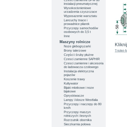
instalacji pneumatycznej
Wysokocisnieniowe
urzadzenia czyszczace
Wyposazenie warsztatu
Lancuchy tnace i
prowadnice pilarek
Przyczepy samochodów
osobowych do 3,5 t
Inne
Maszyny rolnicze
Klikni
Noze glebogryzarki
Trioliet-
Brony talerzowe
Części i śruby płużne
Czesci zamienne SAPHIR
Czesci zamienne i akcesoria
do ladowacza czolowego
Instalacja elektryczna
pojazów
Koszenie trawy
Kultywator
Bijaki mlotkowe i noze
bijakowe
Opryskiwacze
Lampy i klosze Westfalia
Przyczepy i naczepy do 80
km/h
Przyczepy maszyn
rolniczych i lesnych
Rozrzutnik obornika
Sieczkarnia polowa