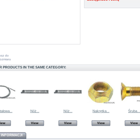
ksz do
ozmiaru
R PRODUCTS IN THE SAME CATEGORY:
talowa...
Nóż...
Nóż...
Nakrętka...
Śruba...
iew
View
View
View
View
 INFORMACJI