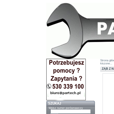
Strona głó
kiszone...
ZĄB Z 
SZUKAJ
Wpisz numer porównawczy