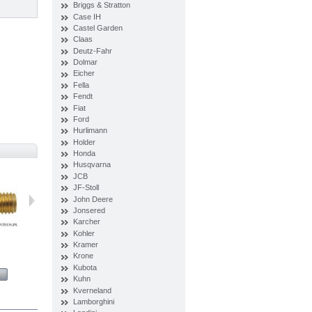
Briggs & Stratton
Case IH
Castel Garden
Claas
Deutz-Fahr
Dolmar
Eicher
Fella
Fendt
Fiat
Ford
Hurlimann
Holder
Honda
Husqvarna
JCB
JF-Stoll
John Deere
Jonsered
Karcher
Kohler
Kramer
Lina stalowa...
Sworzeń z...
Śruba...
Śruba...
Krone
Kubota
View
View
View
View
Kuhn
Kverneland
Lamborghini