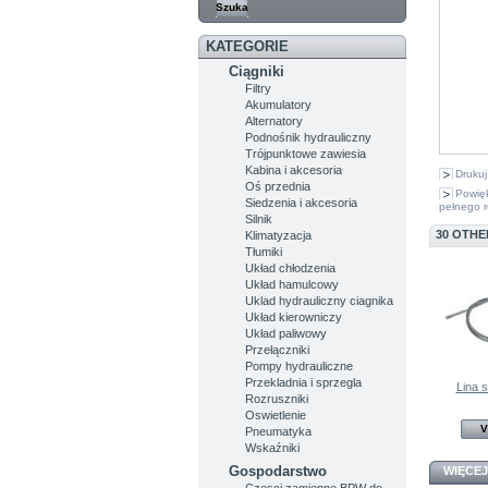
KATEGORIE
Ciągniki
Filtry
Akumulatory
Alternatory
Podnośnik hydrauliczny
Trójpunktowe zawiesia
Kabina i akcesoria
Drukuj
Oś przednia
Powię
Siedzenia i akcesoria
pełnego r
Silnik
30 OTHE
Klimatyzacja
Tłumiki
Układ chłodzenia
Układ hamulcowy
Uklad hydrauliczny ciagnika
Układ kierowniczy
Układ paliwowy
Przełączniki
Pompy hydrauliczne
Przekladnia i sprzegla
Lina s
Rozruszniki
Oswietlenie
V
Pneumatyka
Wskaźniki
Gospodarstwo
WIĘCEJ
Czesci zamienne BPW do