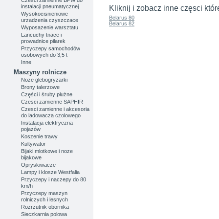
instalacji pneumatycznej
Kliknij i zobacz inne częsci któ
Wysokocisnieniowe
Belarus 80
urzadzenia czyszczace
Belarus 82
Wyposazenie warsztatu
Lancuchy tnace i
prowadnice pilarek
Przyczepy samochodów
osobowych do 3,5 t
Inne
Maszyny rolnicze
Noze glebogryzarki
Brony talerzowe
Części i śruby płużne
Czesci zamienne SAPHIR
Czesci zamienne i akcesoria
do ladowacza czolowego
Instalacja elektryczna
pojazów
Koszenie trawy
Kultywator
Bijaki mlotkowe i noze
bijakowe
Opryskiwacze
Lampy i klosze Westfalia
Przyczepy i naczepy do 80
km/h
Przyczepy maszyn
rolniczych i lesnych
Rozrzutnik obornika
Sieczkarnia polowa