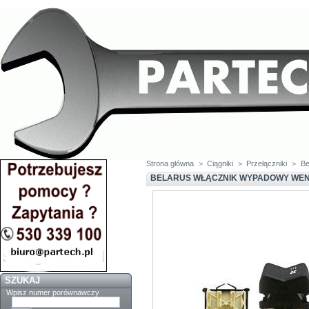
Strona główna
>
Ciągniki
>
Przełączniki
>
Be
BELARUS WŁĄCZNIK WYPADOWY WEN
SZUKAJ
Wpisz numer porównawczy