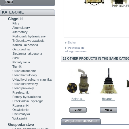
KATEGORIE
Ciągniki
Filtry
Akumulatory
Alternatory
Podnośnik hydrauliczny
Trójpunktowe zawiesia
Drukuj
Kabina i akcesoria
Powiększ do
Oś przednia
pełnego rozmiaru
Siedzenia i akcesoria
Silnik
13 OTHER PRODUCTS IN THE SAME CATE
Klimatyzacja
Tłumiki
Układ chłodzenia
Układ hamulcowy
Uklad hydrauliczny ciagnika
Układ kierowniczy
Układ paliwowy
Przełączniki
Pompy hydrauliczne
Belarus...
Belarus...
Przekladnia i sprzegla
Rozruszniki
Oswietlenie
View
View
Pneumatyka
Wskaźniki
WIĘCEJ INFORMACJI
Gospodarstwo
Czesci zamienne BPW do