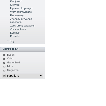
Gnojowica
Siewniki
Uprawa okopowych
Waly doprawiajace
Paszowozy
Zaczepy przyczep i
akcesoria
Zeby brony aktywnej
Zbiór zielonek
Kombajn
Kosiarki
Filtry
SUPPLIERS
Bosch
Cobo
Gartenland
Iskra
Magneton