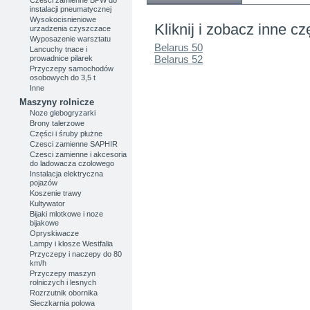
instalacji pneumatycznej
Wysokocisnieniowe
Kliknij i zobacz inne cz
urzadzenia czyszczace
Wyposazenie warsztatu
Belarus 50
Lancuchy tnace i
Belarus 52
prowadnice pilarek
Przyczepy samochodów
osobowych do 3,5 t
Inne
Maszyny rolnicze
Noze glebogryzarki
Brony talerzowe
Części i śruby płużne
Czesci zamienne SAPHIR
Czesci zamienne i akcesoria
do ladowacza czolowego
Instalacja elektryczna
pojazów
Koszenie trawy
Kultywator
Bijaki mlotkowe i noze
bijakowe
Opryskiwacze
Lampy i klosze Westfalia
Przyczepy i naczepy do 80
km/h
Przyczepy maszyn
rolniczych i lesnych
Rozrzutnik obornika
Sieczkarnia polowa