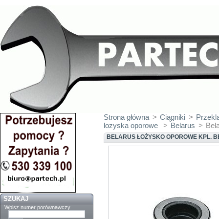
Strona główna
>
Ciągniki
>
Przekla
lozyska oporowe
>
Belarus
>
Bel
BELARUS ŁOŻYSKO OPOROWE KPL. BE
SZUKAJ
Wpisz numer porównawczy