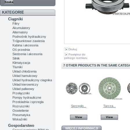
KATEGORIE
Ciągniki
Filtry
Akumulatory
Alternatory
Podnośnik hydrauliczny
Trójpunktowe zawiesia
Kabina i akcesoria
Drukuj
Oś przednia
Siedzenia i akcesoria
Powiększ do
pełnego rozmiaru
Silnik
Klimatyzacja
7 OTHER PRODUCTS IN THE SAME CATEG
Tłumiki
Układ chłodzenia
Układ hamulcowy
Uklad hydrauliczny ciagnika
Układ kierowniczy
Układ paliwowy
Przełączniki
Pompy hydrauliczne
Przekladnia i sprzegla
Sprzęgło...
Tarcza...
Rozruszniki
Oswietlenie
Pneumatyka
View
View
Wskaźniki
Gospodarstwo
WIĘCEJ INFORMACJI
Czesci zamienne BPW do