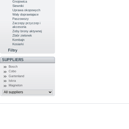
Gnojowica
Siewniki
Uprawa okopowych
Waly doprawiajace
Paszowozy
Zaczepy przyczep i
akcesoria
Zeby brony aktywnej
Zbiór zielonek
Kombajn
Kosiarki
Filtry
SUPPLIERS
Bosch
Cobo
Gartenland
Iskra
Magneton