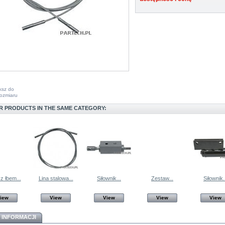
ksz do
ozmiaru
R PRODUCTS IN THE SAME CATEGORY:
z łbem...
Lina stalowa...
Siłownik...
Zestaw...
Siłownik.
iew
View
View
View
View
 INFORMACJI