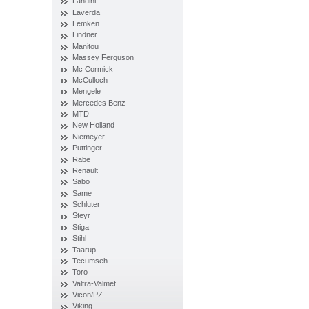
Landini
Laverda
Lemken
Lindner
Manitou
Massey Ferguson
Mc Cormick
McCulloch
Mengele
Mercedes Benz
MTD
New Holland
Niemeyer
Puttinger
Rabe
Renault
Sabo
Same
Schluter
Steyr
Stiga
Stihl
Taarup
Tecumseh
Toro
Valtra-Valmet
Vicon/PZ
Viking