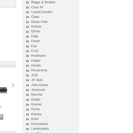
Briggs & Stratton
Case IH
Castel Garden
Claas
Deutz-Fahr
Dolmar
Eicher
Fella
Fendt
Fiat
Ford
Hurlimann
Holder
Honda
Husqvarna
JCB
JF-Stoll
John Deere
Jonsered
Karcher
Kohler
Kramer
..
Zestaw...
Siłownik...
Główka...
Zabierak...
Krone
Kubota
View
View
View
View
Kuhn
Kverneland
Lamborghini