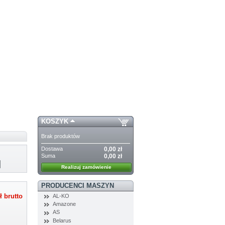
KOSZYK
Brak produktów
Dostawa
0,00 zł
Suma
0,00 zł
Realizuj zamówienie
PRODUCENCI MASZYN
AL-KO
ł
brutto
Amazone
AS
Belarus