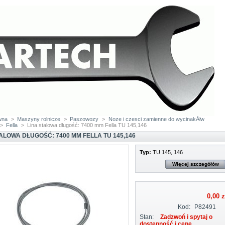
wna
>
Maszyny rolnicze
>
Paszowozy
>
Noze i czesci zamienne do wycinakĂłw
>
Fella
>
Lina stalowa długość: 7400 mm Fella TU 145,146
TALOWA DŁUGOŚĆ: 7400 MM FELLA TU 145,146
Typ:
TU 145, 146
Więcej szczegółów
0,00 z
Kod:
P82491
Stan:
Zadzwoń i spytaj o
dostępność i cenę