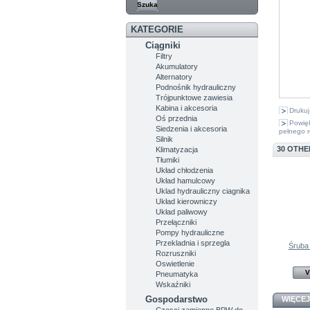
KATEGORIE
Ciągniki
Filtry
Akumulatory
Alternatory
Podnośnik hydrauliczny
Trójpunktowe zawiesia
Kabina i akcesoria
Drukuj
Oś przednia
Powię
Siedzenia i akcesoria
pełnego r
Silnik
30 OTHE
Klimatyzacja
Tłumiki
Układ chłodzenia
Układ hamulcowy
Uklad hydrauliczny ciagnika
Układ kierowniczy
Układ paliwowy
Przełączniki
Pompy hydrauliczne
Przekladnia i sprzegla
Śruba 
Rozruszniki
Oswietlenie
V
Pneumatyka
Wskaźniki
Gospodarstwo
WIĘCEJ
Czesci zamienne BPW do