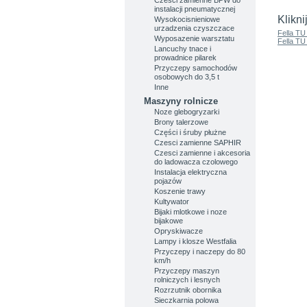
instalacji pneumatycznej
Klikni
Wysokocisnieniowe
urzadzenia czyszczace
Fella TU
Wyposazenie warsztatu
Fella TU
Lancuchy tnace i
prowadnice pilarek
Przyczepy samochodów
osobowych do 3,5 t
Inne
Maszyny rolnicze
Noze glebogryzarki
Brony talerzowe
Części i śruby płużne
Czesci zamienne SAPHIR
Czesci zamienne i akcesoria
do ladowacza czolowego
Instalacja elektryczna
pojazów
Koszenie trawy
Kultywator
Bijaki mlotkowe i noze
bijakowe
Opryskiwacze
Lampy i klosze Westfalia
Przyczepy i naczepy do 80
km/h
Przyczepy maszyn
rolniczych i lesnych
Rozrzutnik obornika
Sieczkarnia polowa