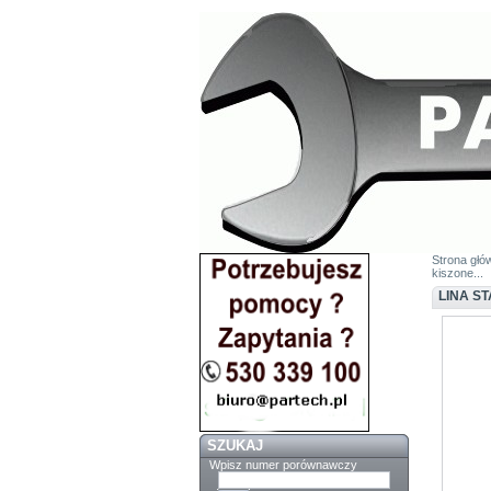
Strona głó
kiszone...
LINA S
SZUKAJ
Wpisz numer porównawczy