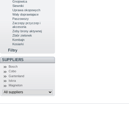
Gnojowica
Siewniki
Uprawa okopowych
Waly doprawiajace
Paszowozy
Zaczepy przyczep i
akcesoria
Zeby brony aktywnej
Zbiór zielonek
Kombajn
Kosiarki
Filtry
SUPPLIERS
Bosch
Cobo
Gartenland
Iskra
Magneton