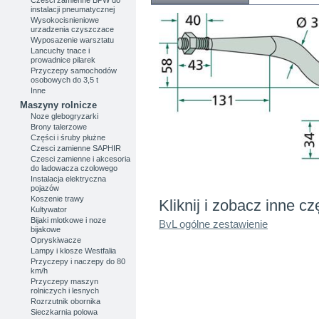
instalacji pneumatycznej
Wysokocisnieniowe
urzadzenia czyszczace
Wyposazenie warsztatu
Lancuchy tnace i
prowadnice pilarek
Przyczepy samochodów
osobowych do 3,5 t
Inne
Maszyny rolnicze
Noze glebogryzarki
Brony talerzowe
Części i śruby płużne
Czesci zamienne SAPHIR
Czesci zamienne i akcesoria
do ladowacza czolowego
Instalacja elektryczna
pojazów
Koszenie trawy
Kliknij i zobacz inne cz
Kultywator
Bijaki mlotkowe i noze
BvL ogólne zestawienie
bijakowe
Opryskiwacze
Lampy i klosze Westfalia
Przyczepy i naczepy do 80
km/h
Przyczepy maszyn
rolniczych i lesnych
Rozrzutnik obornika
Sieczkarnia polowa