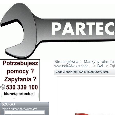
Strona główna
>
Maszyny rolnicze
wycinakĂłw kiszone...
>
BvL
>
Zą
ZĄB Z NAKRĘTKĄ STOŻKOWĄ BVL
SZUKAJ
Wpisz numer porównawczy