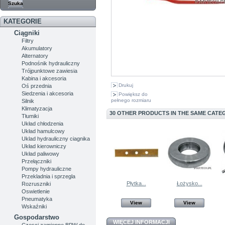
KATEGORIE
Ciągniki
Filtry
Akumulatory
Alternatory
Podnośnik hydrauliczny
Trójpunktowe zawiesia
Kabina i akcesoria
Drukuj
Oś przednia
Siedzenia i akcesoria
Powiększ do
pełnego rozmiaru
Silnik
Klimatyzacja
30 OTHER PRODUCTS IN THE SAME CATE
Tłumiki
Układ chłodzenia
Układ hamulcowy
Uklad hydrauliczny ciagnika
Układ kierowniczy
Układ paliwowy
Przełączniki
Pompy hydrauliczne
Przekladnia i sprzegla
Płytka...
Łożysko...
Rozruszniki
Oswietlenie
Pneumatyka
View
View
Wskaźniki
Gospodarstwo
WIĘCEJ INFORMACJI
Czesci zamienne BPW do