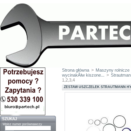
Strona główna
>
Maszyny rolnicze
wycinakĂłw kiszone...
>
Strautman
1,2,3,4
ZESTAW USZCZELEK STRAUTMANN HYD
SZUKAJ
Wpisz numer porównawczy