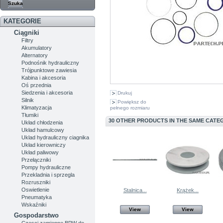
KATEGORIE
Ciągniki
Filtry
Akumulatory
Alternatory
Podnośnik hydrauliczny
Trójpunktowe zawiesia
Kabina i akcesoria
Oś przednia
Siedzenia i akcesoria
Drukuj
Silnik
Powiększ do
Klimatyzacja
pełnego rozmiaru
Tłumiki
30 OTHER PRODUCTS IN THE SAME CATE
Układ chłodzenia
Układ hamulcowy
Uklad hydrauliczny ciagnika
Układ kierowniczy
Układ paliwowy
Przełączniki
Pompy hydrauliczne
Przekladnia i sprzegla
Rozruszniki
Oswietlenie
Stalnica...
Krążek...
Pneumatyka
Wskaźniki
View
View
Gospodarstwo
Czesci zamienne BPW do