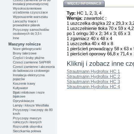
WIĘCEJ INFORMACJI
instalacji pneumatycznej
Wysokocisnieniowe
urzadzenia czyszczace
Typ:
HC 1, 2, 3, 4
Wyposazenie warsztatu
Wersja:
zawartość :
Lancuchy tnace i
1 uszczelka drążka 22 x 29,3 x 3,
prowadnice pilarek
1 uszczelnienie tłoka 70 x 59 x 4,2
Przyczepy samochodów
po 1 oringu 30 x 2; 34 x 3; 65 x 3
osobowych do 3,5 t
1 zgarniacz 40 x 48 x 4
Inne
1 uszczelka 40 x 48 x 8
Maszyny rolnicze
1 pierścień prowadzący 58 x 63 x
Noze glebogryzarki
1 pierścień oporowy 66,8 x 71,4 x 
Brony talerzowe
Części i śruby płużne
Kliknij i zobacz inne cz
Czesci zamienne SAPHIR
Czesci zamienne i akcesoria
do ladowacza czolowego
Strautmann Hydrofox HC 1
Instalacja elektryczna
Strautmann Hydrofox HC 2
pojazów
Strautmann Hydrofox HC 3
Koszenie trawy
Strautmann Hydrofox HC 4
Kultywator
Bijaki mlotkowe i noze
bijakowe
Opryskiwacze
Lampy i klosze Westfalia
Przyczepy i naczepy do 80
km/h
Przyczepy maszyn
rolniczych i lesnych
Rozrzutnik obornika
Sieczkarnia polowa