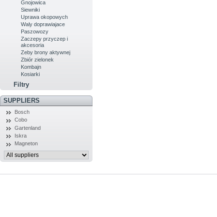
Gnojowica
Siewniki
Uprawa okopowych
Waly doprawiajace
Paszowozy
Zaczepy przyczep i
akcesoria
Zeby brony aktywnej
Zbiór zielonek
Kombajn
Kosiarki
Filtry
SUPPLIERS
Bosch
Cobo
Gartenland
Iskra
Magneton