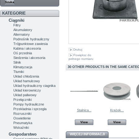
KATEGORIE
Ciągniki
Filtry
Akumulatory
Alternatory
Podnośnik hydrauliczny
Trójpunktowe zawiesia
Kabina i akcesoria
Drukuj
Oś przednia
Powiększ do
Siedzenia i akcesoria
pełnego rozmiaru
Silnik
30 OTHER PRODUCTS IN THE SAME CATE
Klimatyzacja
Tłumiki
Układ chłodzenia
Układ hamulcowy
Uklad hydrauliczny ciagnika
Układ kierowniczy
Układ paliwowy
Przełączniki
Pompy hydrauliczne
Przekladnia i sprzegla
Stalnica...
Krążek...
Rozruszniki
Oswietlenie
View
View
Pneumatyka
Wskaźniki
Gospodarstwo
WIĘCEJ INFORMACJI
Czesci zamienne BPW do