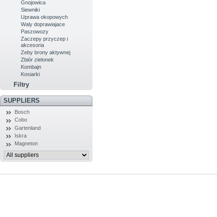
Gnojowica
Siewniki
Uprawa okopowych
Waly doprawiajace
Paszowozy
Zaczepy przyczep i
akcesoria
Zeby brony aktywnej
Zbiór zielonek
Kombajn
Kosiarki
Filtry
SUPPLIERS
Bosch
Cobo
Gartenland
Iskra
Magneton