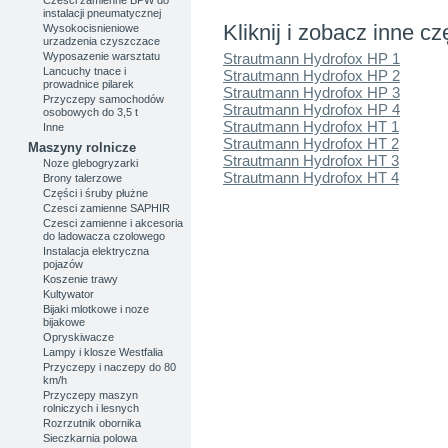
instalacji pneumatycznej
Kliknij i zobacz inne cz
Wysokocisnieniowe
urzadzenia czyszczace
Wyposazenie warsztatu
Strautmann Hydrofox HP 1
Lancuchy tnace i
Strautmann Hydrofox HP 2
prowadnice pilarek
Strautmann Hydrofox HP 3
Przyczepy samochodów
Strautmann Hydrofox HP 4
osobowych do 3,5 t
Strautmann Hydrofox HT 1
Inne
Strautmann Hydrofox HT 2
Maszyny rolnicze
Strautmann Hydrofox HT 3
Noze glebogryzarki
Strautmann Hydrofox HT 4
Brony talerzowe
Części i śruby płużne
Czesci zamienne SAPHIR
Czesci zamienne i akcesoria
do ladowacza czolowego
Instalacja elektryczna
pojazów
Koszenie trawy
Kultywator
Bijaki mlotkowe i noze
bijakowe
Opryskiwacze
Lampy i klosze Westfalia
Przyczepy i naczepy do 80
km/h
Przyczepy maszyn
rolniczych i lesnych
Rozrzutnik obornika
Sieczkarnia polowa