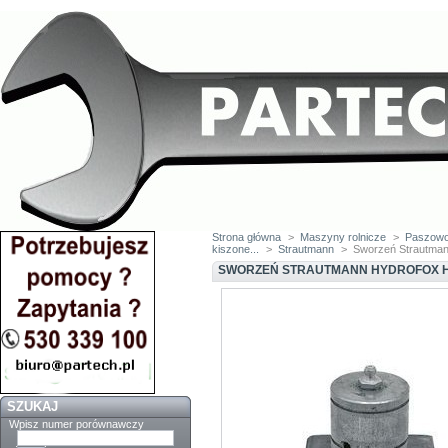
Strona główna
>
Maszyny rolnicze
>
Paszow
kiszone...
>
Strautmann
>
Sworzeń Strautman
SWORZEŃ STRAUTMANN HYDROFOX HP 1,
SZUKAJ
Wpisz numer porównawczy