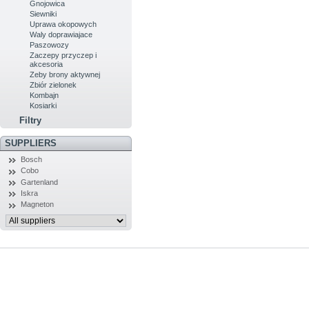
Gnojowica
Siewniki
Uprawa okopowych
Waly doprawiajace
Paszowozy
Zaczepy przyczep i
akcesoria
Zeby brony aktywnej
Zbiór zielonek
Kombajn
Kosiarki
Filtry
SUPPLIERS
Bosch
Cobo
Gartenland
Iskra
Magneton