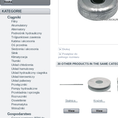
KATEGORIE
Ciągniki
Filtry
Akumulatory
Alternatory
Podnośnik hydrauliczny
Trójpunktowe zawiesia
Kabina i akcesoria
Oś przednia
Siedzenia i akcesoria
Drukuj
Silnik
Powiększ do
Klimatyzacja
pełnego rozmiaru
Tłumiki
30 OTHER PRODUCTS IN THE SAME CATE
Układ chłodzenia
Układ hamulcowy
Uklad hydrauliczny ciagnika
Układ kierowniczy
Układ paliwowy
Przełączniki
Pompy hydrauliczne
Przekladnia i sprzegla
Rozruszniki
Oswietlenie
Stalnica...
Krążek...
Pneumatyka
Wskaźniki
View
View
Gospodarstwo
Czesci zamienne BPW do