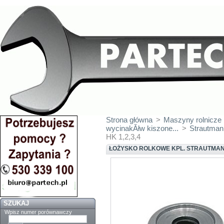
Strona główna
>
Maszyny rolnicze
wycinakĂłw kiszone...
>
Strautman
HK 1,2,3,4
ŁOŻYSKO ROLKOWE KPL. STRAUTMANN
SZUKAJ
Wpisz numer porównawczy