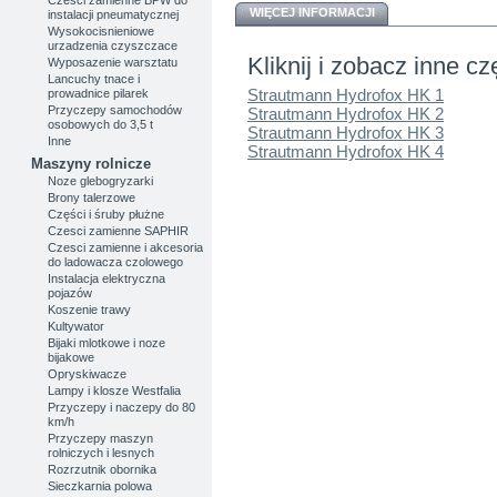
WIĘCEJ INFORMACJI
instalacji pneumatycznej
Wysokocisnieniowe
urzadzenia czyszczace
Kliknij i zobacz inne cz
Wyposazenie warsztatu
Lancuchy tnace i
Strautmann Hydrofox HK 1
prowadnice pilarek
Przyczepy samochodów
Strautmann Hydrofox HK 2
osobowych do 3,5 t
Strautmann Hydrofox HK 3
Inne
Strautmann Hydrofox HK 4
Maszyny rolnicze
Noze glebogryzarki
Brony talerzowe
Części i śruby płużne
Czesci zamienne SAPHIR
Czesci zamienne i akcesoria
do ladowacza czolowego
Instalacja elektryczna
pojazów
Koszenie trawy
Kultywator
Bijaki mlotkowe i noze
bijakowe
Opryskiwacze
Lampy i klosze Westfalia
Przyczepy i naczepy do 80
km/h
Przyczepy maszyn
rolniczych i lesnych
Rozrzutnik obornika
Sieczkarnia polowa